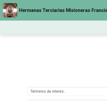
Hermanas Terciarias Misioneras Franci