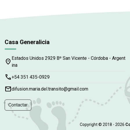
Casa Generalicia
Estados Unidos 2929 Bº San Vicente - Córdoba - Argent
place
ina
phone
+54 351 435-0929
email
difusion.maria.del.transito@gmail.com
Contactar
Copyright © 2018 - 2026
Co