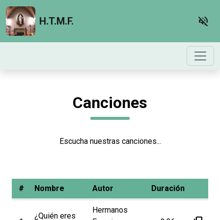
volume_off
H.T.M.F.
Canciones
Escucha nuestras canciones...
#
Nombre
Autor
Duración
Hermanos
¿Quién eres