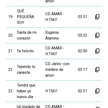
amor-
QUÉ
CD AMAR -
content_copy
19
PEQUEÑA
03:51
H.T.M.F.
SOY
Santa de mi
Eugenia
content_copy
20
05:32
corazón
Alamino
CD AMAR -
content_copy
21
Te felicito
02:00
H.T.M.F.
CD Jarés -con
Tejiendo tu
content_copy
22
mimbre de
03:17
canasta
amor-
Tendrá que
content_copy
23
haber un
H.T.M.F.
02:31
nuevo día
Un modelo de
CD AMAR -