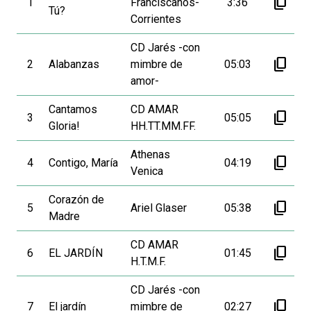
content_copy
1
Franciscanos-
3:36
Tú?
Corrientes
CD Jarés -con
content_copy
2
Alabanzas
mimbre de
05:03
amor-
Cantamos
CD AMAR
content_copy
3
05:05
Gloria!
HH.TT.MM.FF.
Athenas
content_copy
4
Contigo, María
04:19
Venica
Corazón de
content_copy
5
Ariel Glaser
05:38
Madre
CD AMAR
content_copy
6
EL JARDÍN
01:45
H.T.M.F.
CD Jarés -con
content_copy
7
El jardín
mimbre de
02:27