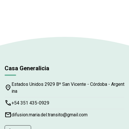
Casa Generalicia
Estados Unidos 2929 Bº San Vicente - Córdoba - Argent
place
ina
phone
+54 351 435-0929
email
difusion.maria.del.transito@gmail.com