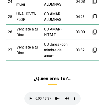
content_copy
24
04:08
mujer
ALUMNAS
UNA JOVEN
CD AMAR -
content_copy
25
04:23
FLOR
ALUMNAS
Venciste a tu
CD AMAR -
content_copy
26
03:00
Dios
H.T.M.F.
CD Jarés -con
Venciste a tu
content_copy
27
mimbre de
03:32
Dios
amor-
¿Quién eres Tú?...