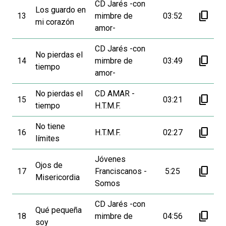
CD Jarés -con
Los guardo en
content_copy
13
mimbre de
03:52
mi corazón
amor-
CD Jarés -con
No pierdas el
content_copy
14
mimbre de
03:49
tiempo
amor-
No pierdas el
CD AMAR -
content_copy
15
03:21
tiempo
H.T.M.F.
No tiene
content_copy
16
H.T.M.F.
02:27
límites
Jóvenes
Ojos de
content_copy
17
Franciscanos -
5:25
Misericordia
Somos
CD Jarés -con
Qué pequeña
content_copy
18
mimbre de
04:56
soy