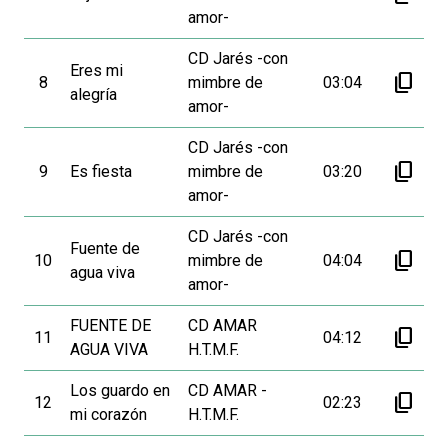
amor-
CD Jarés -con
Eres mi
content_copy
8
mimbre de
03:04
alegría
amor-
CD Jarés -con
content_copy
9
Es fiesta
mimbre de
03:20
amor-
CD Jarés -con
Fuente de
content_copy
10
mimbre de
04:04
agua viva
amor-
FUENTE DE
CD AMAR
content_copy
11
04:12
AGUA VIVA
H.T.M.F.
Los guardo en
CD AMAR -
content_copy
12
02:23
mi corazón
H.T.M.F.